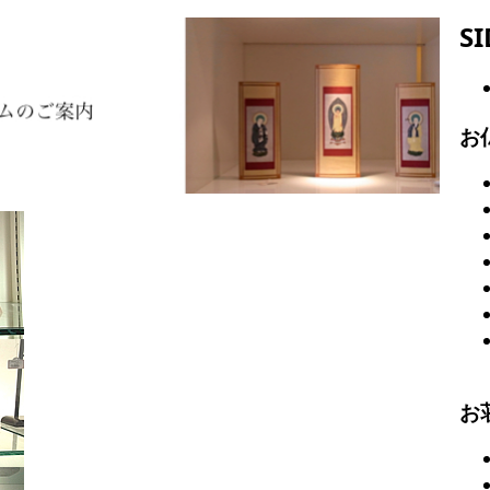
S
お
お