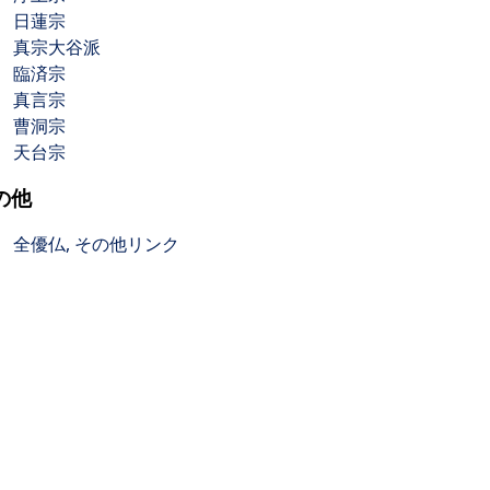
日蓮宗
真宗大谷派
臨済宗
真言宗
曹洞宗
天台宗
の他
全優仏, その他リンク