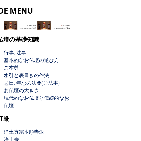
IDE MENU
仏壇の基礎知識
行事, 法事
基本的なお仏壇の選び方
ご本尊
水引と表書きの作法
忌日, 年忌の法要(ご法事)
お仏壇の大きさ
現代的なお仏壇と伝統的なお
仏壇
荘厳
浄土真宗本願寺派
浄土宗