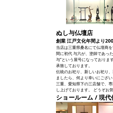
ぬし与仏壇店
創業 江戸文化年間より20
当店は三重県桑名にて仏壇商を
間に初代 与六が、塗師であっ
与”という屋号になっておりま
承致しております。
伝統のお祀り、新しいお祀り、
ましたら、何より幸いにござい
三重、愛知県下の三店舗で、専
し上げております。 どうぞお
ショールーム / 現