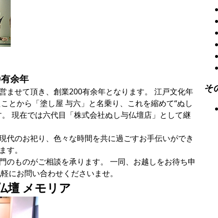
0有余年
そ
営ませて頂き、創業200有余年となります。 江戸文化年
たことから「塗し屋 与六」と名乗り、これを縮めて“ぬし
す。 現在では六代目「株式会社ぬし与仏壇店」として継
現代のお祀り、色々な時間を共に過ごすお手伝いができ
ます。
門のものがご相談を承ります。 一同、お越しをお待ち申
気軽にお問い合わせくださいませ。
代仏壇 メモリア