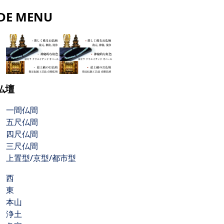
IDE MENU
仏壇
一間仏間
五尺仏間
四尺仏間
三尺仏間
上置型/京型/都市型
西
東
本山
浄土