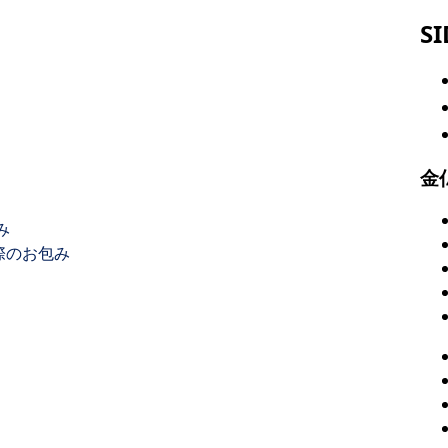
S
金
み
際のお包み