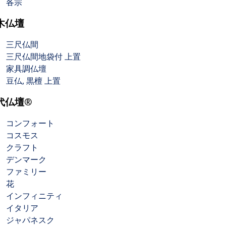
各宗
木仏壇
三尺仏間
三尺仏間地袋付 上置
家具調仏壇
豆仏, 黒檀 上置
代仏壇®
コンフォート
コスモス
クラフト
デンマーク
ファミリー
花
インフィニティ
イタリア
ジャパネスク