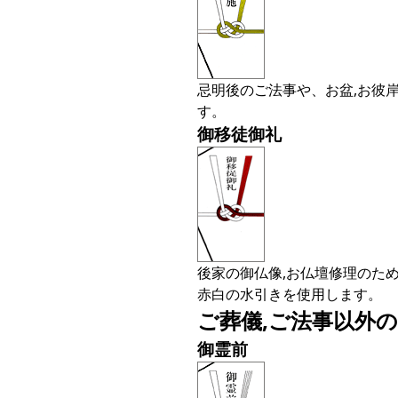
忌明後のご法事や、お盆,お彼
す。
御移徒御礼
後家の御仏像,お仏壇修理のた
赤白の水引きを使用します。
ご葬儀,ご法事以外
御霊前