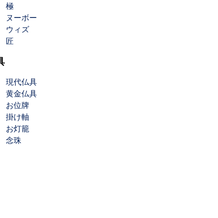
極
ヌーボー
ウィズ
匠
具
現代仏具
黄金仏具
お位牌
掛け軸
お灯籠
念珠