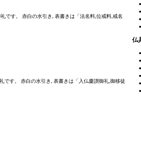
礼です。 赤白の水引き, 表書きは「法名料,位戒料,戒名
仏
です。 赤白の水引き, 表書きは「入仏慶讃御礼,御移徒
。