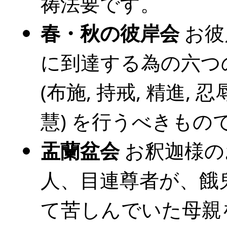
祷法要です。
春・秋の彼岸会
お彼
に到達する為の六つ
(布施, 持戒, 精進, 忍
慧) を行うべきもの
盂蘭盆会
お釈迦様の
人、目連尊者が、餓
て苦しんでいた母親