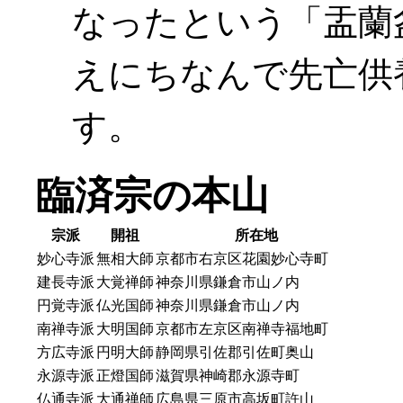
なったという「盂蘭
えにちなんで先亡供
す。
臨済宗の本山
宗派
開祖
所在地
妙心寺派
無相大師
京都市右京区花園妙心寺町
建長寺派
大覚禅師
神奈川県鎌倉市山ノ内
円覚寺派
仏光国師
神奈川県鎌倉市山ノ内
南禅寺派
大明国師
京都市左京区南禅寺福地町
方広寺派
円明大師
静岡県引佐郡引佐町奥山
永源寺派
正燈国師
滋賀県神崎郡永源寺町
仏通寺派
大通禅師
広島県三原市高坂町許山