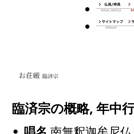
臨済宗の概略, 年中
唱名
南無釈迦牟尼仏 