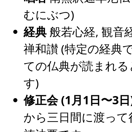
むにぶつ)
経典
般若心経, 観音経
禅和讃 (特定の経典
ての仏典が読まれる
す)
修正会 (1月1日〜3日
から三日間に渡って