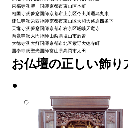
東福寺派
聖一国師
京都市東山区本町
相国寺派
夢窓国師
京都市上京区今出川通烏丸東
建仁寺派
栄西禅師
京都市東山区大和大路通四条下
天竜寺派
夢窓国師
京都市右京区嵯峨天竜寺
向嶽寺派
大円禅師
山梨県塩山市於曾
大徳寺派
大灯国師
京都市北区紫野大徳寺町
国泰寺派
聖光国師
富山県高岡市太田
お仏壇の正しい飾り方