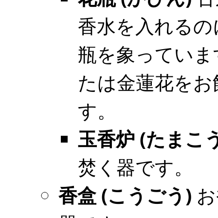
香水を入れるの
瓶を象っていま
たは金蓮花をお
す。
玉香炉 (たまこ
焚く器です。
香盒 (こうごう)
お