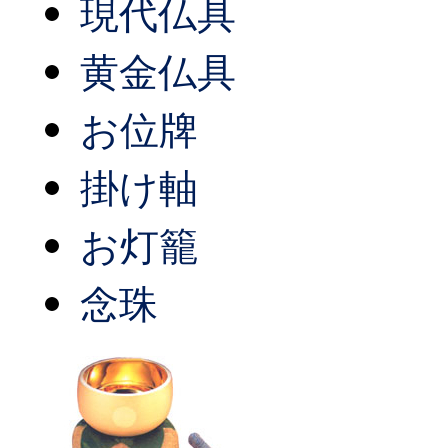
現代仏具
黄金仏具
お位牌
掛け軸
お灯籠
念珠