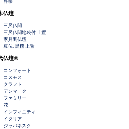
各宗
木仏壇
三尺仏間
三尺仏間地袋付 上置
家具調仏壇
豆仏, 黒檀 上置
代仏壇®
コンフォート
コスモス
クラフト
デンマーク
ファミリー
花
インフィニティ
イタリア
ジャパネスク