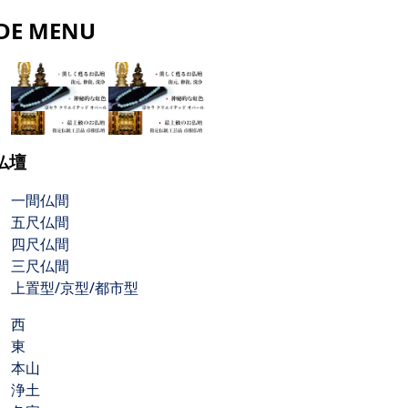
IDE MENU
仏壇
一間仏間
五尺仏間
四尺仏間
三尺仏間
上置型/京型/都市型
西
東
本山
浄土