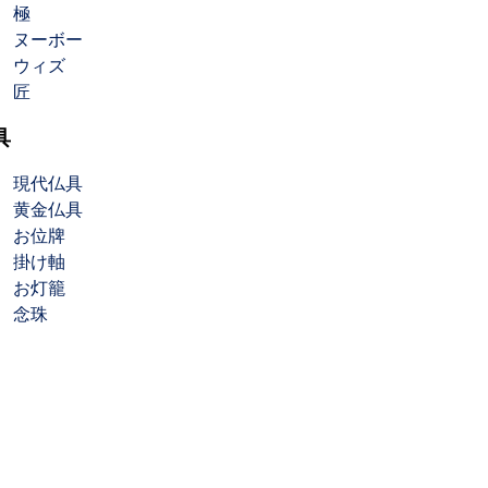
極
ヌーボー
ウィズ
匠
具
現代仏具
黄金仏具
お位牌
掛け軸
お灯籠
念珠