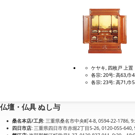
ケヤキ, 四枚戸 上置
各宗: 20号: 高63,巾4
各宗: 23号: 高71,巾5
仏壇・仏具 ぬし与
桑名本店/工房
: 三重県桑名市中央町4-8, 0594-22-1786, 
四日市店
: 三重県四日市市赤堀2丁目5-26, 0120-055-640,