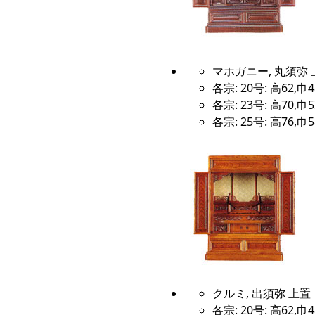
マホガニー, 丸須弥 
各宗: 20号: 高62,巾4
各宗: 23号: 高70,巾5
各宗: 25号: 高76,巾5
クルミ, 出須弥 上置
各宗: 20号: 高62,巾4