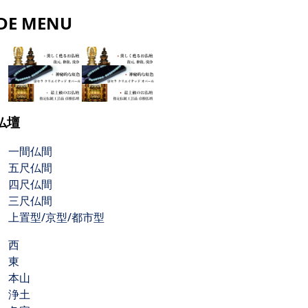
IDE MENU
仏壇
一間仏間
五尺仏間
四尺仏間
三尺仏間
上置型/京型/都市型
西
東
本山
浄土