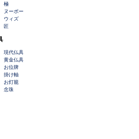
極
ヌーボー
ウィズ
匠
具
現代仏具
黄金仏具
お位牌
掛け軸
お灯籠
念珠