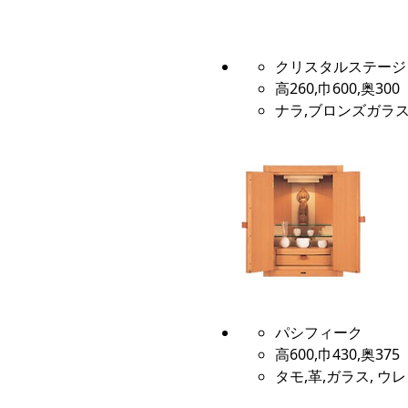
クリスタルステージ 
高260,巾600,奥300
ナラ,ブロンズガラス
パシフィーク
高600,巾430,奥375
タモ,革,ガラス, 