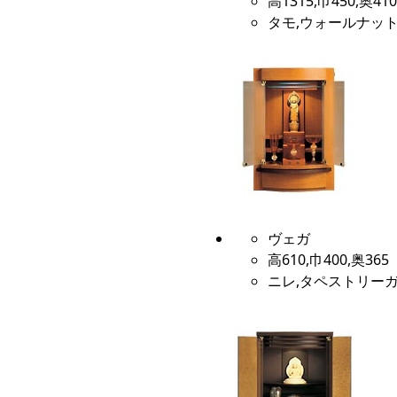
高1315,巾450,奥410
タモ,ウォールナット
ヴェガ
高610,巾400,奥365
ニレ,タペストリーガ