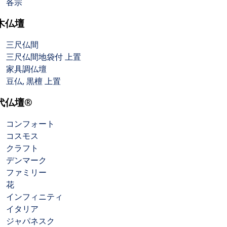
各宗
木仏壇
三尺仏間
三尺仏間地袋付 上置
家具調仏壇
豆仏, 黒檀 上置
代仏壇®
コンフォート
コスモス
クラフト
デンマーク
ファミリー
花
インフィニティ
イタリア
ジャパネスク