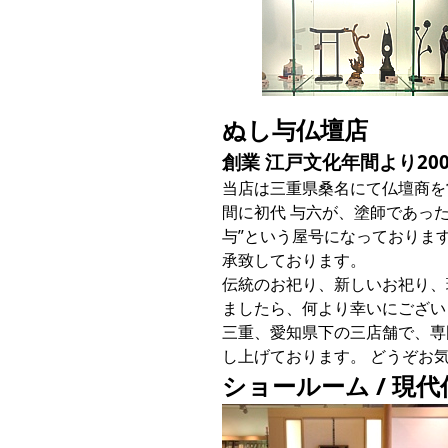
ぬし与仏壇店
創業 江戸文化年間より20
当店は三重県桑名にて仏壇商を
間に初代 与六が、塗師であっ
与”という屋号になっておりま
承致しております。
伝統のお祀り、新しいお祀り、
ましたら、何より幸いにござい
三重、愛知県下の三店舗で、専
し上げております。 どうぞお
ショールーム / 現