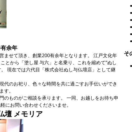
0有余年
そ
営ませて頂き、創業200有余年となります。 江戸文化年
たことから「塗し屋 与六」と名乗り、これを縮めて“ぬし
す。 現在では六代目「株式会社ぬし与仏壇店」として継
現代のお祀り、色々な時間を共に過ごすお手伝いができ
ます。
門のものがご相談を承ります。 一同、お越しをお待ち申
気軽にお問い合わせくださいませ。
代仏壇 メモリア