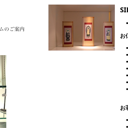
S
お
お