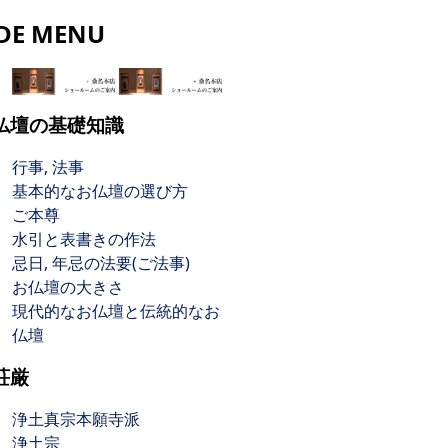
IDE MENU
仏壇の基礎知識
行事, 法事
基本的なお仏壇の選び方
ご本尊
水引と表書きの作法
忌日, 年忌の法要(ご法事)
お仏壇の大きさ
現代的なお仏壇と伝統的なお
仏壇
荘厳
浄土真宗本願寺派
浄土宗